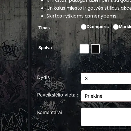
Minkštas, patogus džemperis su gob
Unikalus miesto ir gatvės stiliaus ak
Skirtas ryškioms asmenybėms
Džemperis
Maršk
Tipas
Spalva
Dydis :
Paveikslėlio vieta :
Komentarai :