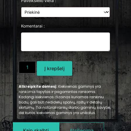
Paveikslėlio vieta :
Komentarai :
Į krepšelį
Atkreipkite dėmesį:
Kiekvienas gaminys yra
rankomis tapytas ir pagamintas rankomis.
Kadangi kiekvienas dizainas kuriamas rankiniu
būdu, gali būti nedidelių spalvų, raštų ir detalių
skirtumų. Tai natūrali rankų darbo gaminių savybė,
dėl kurios kiekvienas gaminys yra unikalus.
Kaip skalbti
Atsiliepima