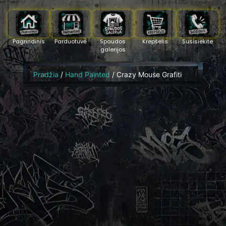
Pagrindinis
Parduotuvė
Spaudos
Krepšelis
Susisiekite
galerijos
Pradžia
/
Hand Painted
/ Crazy Mouse Grafiti