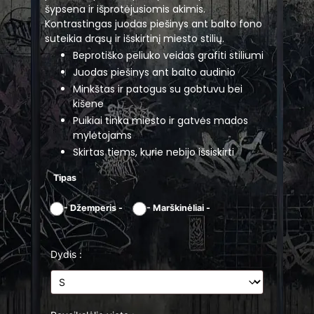
šypsena ir išprotėjusiomis akimis.
Kontrastingas juodas piešinys ant balto fono
suteikia drąsų ir išskirtinį miesto stilių.
Beprotiško peliuko veidas grafiti stiliumi
Juodas piešinys ant balto audinio
Minkštas ir patogus su gobtuvu bei
kišene
Puikiai tinka miesto ir gatvės mados
mylėtojams
Skirtas tiems, kurie nebijo išsiskirti
Tipas
-
Džemperis
-
-
Marškinėliai
-
Dydis :