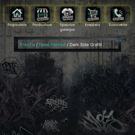
Pagrindinis
Parduotuvė
Spaudos
Krepšelis
Susisiekite
galerijos
Pradžia
/
Hand Painted
/ Dark Side Grafiti