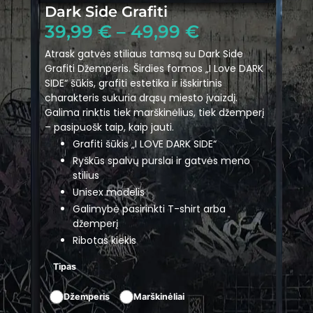
Dark Side Grafiti
39,99
€
–
49,99
€
Atrask gatvės stiliaus tamsą su Dark Side
Grafiti Džemperis. Širdies formos „I Love DARK
SIDE“ šūkis, grafiti estetika ir išskirtinis
charakteris sukuria drąsų miesto įvaizdį.
Galima rinktis tiek marškinėlius, tiek džemperį
– pasipuošk taip, kaip jauti.
Grafiti šūkis „I LOVE DARK SIDE“
Ryškūs spalvų purslai ir gatvės meno
stilius
Unisex modelis
Galimybė pasirinkti T-shirt arba
džemperį
Ribotas kiekis
Tipas
Džemperis
Marškinėliai