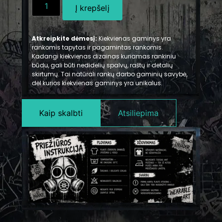
Į krepšelį
Atkreipkite dėmesį:
Kiekvienas gaminys yra
rankomis tapytas ir pagamintas rankomis.
Kadangi kiekvienas dizainas kuriamas rankiniu
būdu, gali būti nedidelių spalvų, raštų ir detalių
skirtumų. Tai natūrali rankų darbo gaminių savybė,
dėl kurios kiekvienas gaminys yra unikalus.
Kaip skalbti
Atsiliepima