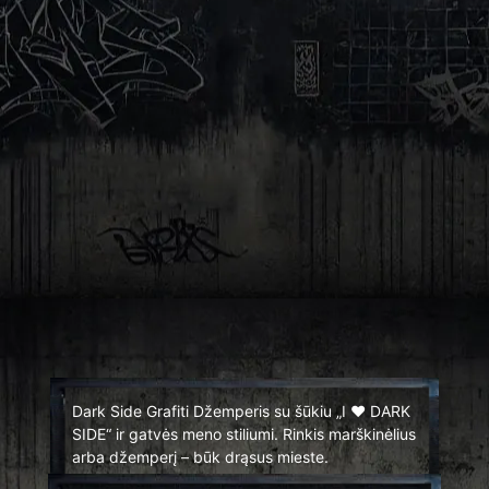
Dark Side Grafiti Džemperis su šūkiu „I ❤️ DARK
SIDE“ ir gatvės meno stiliumi. Rinkis marškinėlius
arba džemperį – būk drąsus mieste.