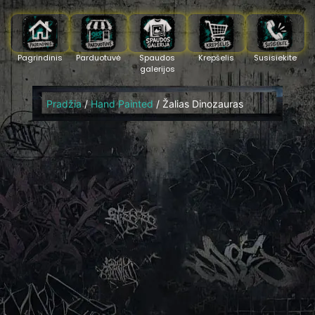
Pagrindinis
Parduotuvė
Spaudos
Krepšelis
Susisiekite
galerijos
Pradžia
/
Hand Painted
/ Žalias Dinozauras