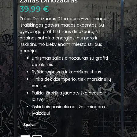
Žalias Dinozauras
39,99
€
Žalias Dinozauras Džemperis – žaismingas ir
išraiškingas gatvės mados akcentas. Su
gyvybingu grafiti stiliaus dinozauru, šis
dizainas suteikia energijos, humoro ir
išskirtinumo kiekvienam miesto stiliaus
gerbėjui.
Linksmas žalias dinozauras su grafiti
detalėmis
Ryškios spalvos ir komiškas stilius
Tinka tiek džemperio, tiek marškinėlių
versijai
Puikiai išreiškia jaunatvišką dvasią ir
laisvę
Išskirtinis pasirinkimas žaismingam
įvaizdžiui
Spalva