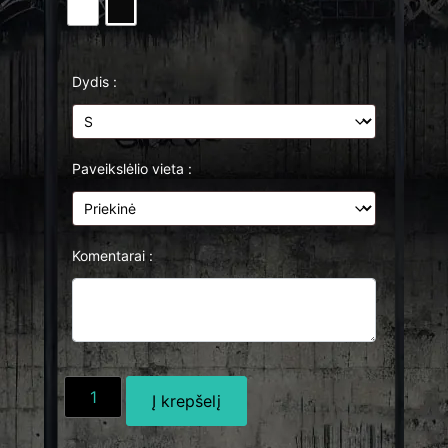
Dydis :
Paveikslėlio vieta :
Komentarai :
Į krepšelį